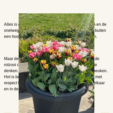
Alles is dichtbij, bijvoorbeeld de supermarkt, HEMA en de
snelweg. Ook als je gezellig even wilt zitten heb je buiten
een hoop bankjes waar je van de zon kunt genieten.
Maar de buurt heeft ook een wat lelijke kant. Dat is de
rotzooi die mensen op de grond gooien zonder na te
denken. Hierdoor ligt er veel afval op straat, zoals peuken.
Het is belangrijk dat we onze eigen buurt netjes en met
respect behandelen, zo krijg je een fijne sfeer met elkaar
en in de buurt.