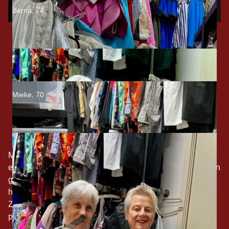
Berna, 74
Mieke, 70
Mieke en Berna wonen allebei in de Hoofddorppleinbuurt
en noemen zichzelf ook wel hangouderen. Ze gaan samen
graag naar de snackbar Het Vogeltje, waar ze kind aan
huis zijn. Mieke woont hier nu 6 jaar en Berna al 35 jaar.
Ze hebben een filmclub opgericht, waarmee ze een keer
per maand naar de film gaan.