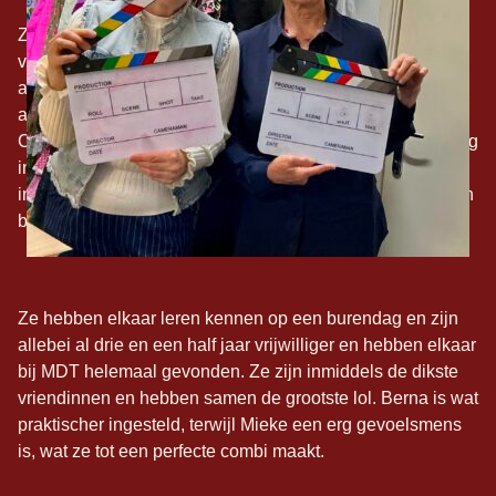
Ze zijn inmiddels beroemd en berucht in de wijk, want ze
vragen altijd aan iedereen of ze kunnen helpen met
activiteiten. Dat doen ze niet zomaar, ze zijn namelijk
allebei vrijwilliger voor BetereenGoedeBuurt en MDT
Cultuur en Kunst. Ze onderhouden tuintjes, pakken kleding
in voor de films van MDT, drinken thee met ouderen, zitten
in het cleanteam, het greenteam en zetten zich in voor een
buurt waarin men met elkaar omgaat.
Ze hebben elkaar leren kennen op een burendag en zijn
allebei al drie en een half jaar vrijwilliger en hebben elkaar
bij MDT helemaal gevonden. Ze zijn inmiddels de dikste
vriendinnen en hebben samen de grootste lol. Berna is wat
praktischer ingesteld, terwijl Mieke een erg gevoelsmens
is, wat ze tot een perfecte combi maakt.