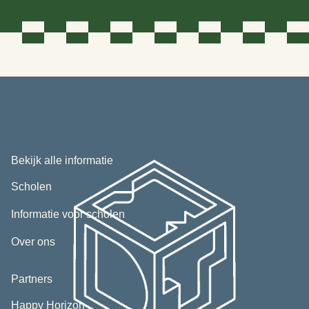
Bekijk alle informatie
Scholen
Informatie voor scholen
Over ons
Partners
(opent
Happy Horizon