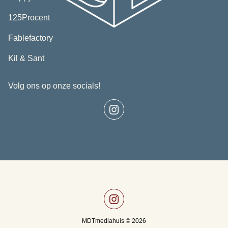
in
(opent
nieuw
125Procent
in
tabblad)
nieuw
(opent
Fablefactory
tabblad)
in
(opent
nieuw
Kil & Sant
in
tabblad)
nieuw
Volg ons op onze socials!
tabblad)
MDTmediahuis © 2026