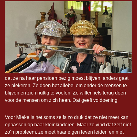
Tijdens corona was het heel fijn om de buren goed te
kennen, dan kun je toch goede gesprekken voeren en
samen dingen doen.
Voor Berna was het niet altijd duidelijk dat ze
vrijwilligerswerk zou gaan doen, maar is er een beetje
ingerold. Voor Mieke stond het als een paal boven water
dat ze na haar pensioen bezig moest blijven, anders gaat
ze piekeren. Ze doen het allebei om onder de mensen te
blijven en zich nuttig te voelen. Ze willen iets terug doen
voor de mensen om zich heen. Dat geeft voldoening.
Voor Mieke is het soms zelfs zo druk dat ze niet meer kan
oppassen op haar kleinkinderen. Maar ze vind dat zelf niet
zo’n probleem, ze moet haar eigen leven leiden en niet