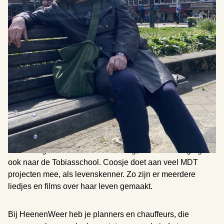
HeenenWeer. Dan rijdt ze de ouderen uit zuid naar hun
afspraken. Dat doet ze omdat ze gelooft in verbinding, in
elkaar helpen en tegen eenzaamheid. En omdat ze hoopt
dat als zij het nodig heeft iemand anders dat dan ook voor
haar zou doen. Ze krijgt er momenteel veel dankbaarheid
voor terug én een hoop fans, mensen worden blij als ze
zien dat zij ze komt ophalen.
Inmiddels is ze 76 en heeft ze een heel leven achter zich.
Naar eigen zeggen is ze veel. Ze maakte theater, ze zingt,
ze heeft gedanst en werkte met peuters en kleuters. Nu
geeft ze ook Nederlandse les aan bijvoorbeeld
vluchtelingen. Ze heeft een tweeling, haar dochter ging
ook naar de Tobiasschool. Coosje doet aan veel MDT
projecten mee, als levenskenner. Zo zijn er meerdere
liedjes en films over haar leven gemaakt.
Bij HeenenWeer heb je planners en chauffeurs, die