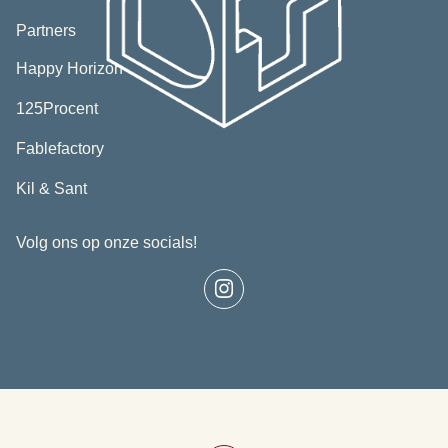
Partners
(opent
Happy Horizon
in
(opent
nieuw
125Procent
in
tabblad)
nieuw
(opent
Fablefactory
tabblad)
in
(opent
nieuw
Kil & Sant
in
tabblad)
nieuw
Volg ons op onze socials!
tabblad)