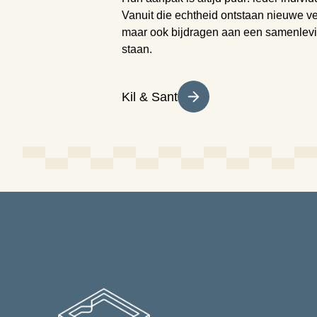
Vanuit die echtheid ontstaan nieuwe ver
maar ook bijdragen aan een samenlevi
staan.
(opent
Kil & Sant
in
nieuw
tabblad)