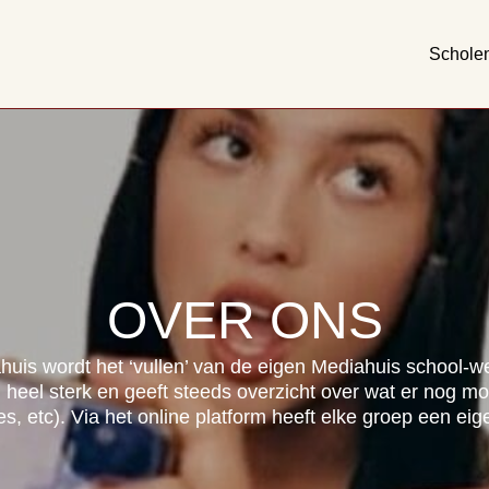
Schole
OVER ONS
s wordt het ‘vullen’ van de eigen Mediahuis school-web
 heel sterk en geeft steeds overzicht over wat er nog mo
jes, etc). Via het online platform heeft elke groep een 