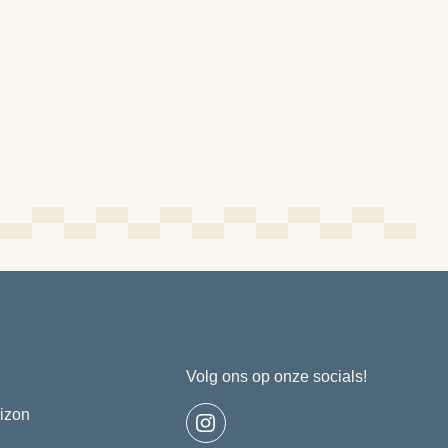
Volg ons op onze socials!
(opent
izon
in