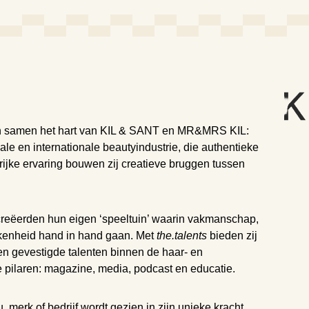
men samen het hart van KIL & SANT en MR&MRS KIL:
e en internationale beautyindustrie, die authentieke
 rijke ervaring bouwen zij creatieve bruggen tussen
creëerden hun eigen ‘speeltuin’ waarin vakmanschap,
okkenheid hand in hand gaan. Met
the.talents
bieden zij
n gevestigde talenten binnen de haar- en
 pilaren: magazine, media, podcast en educatie.
u, merk of bedrijf wordt gezien in zijn unieke kracht.