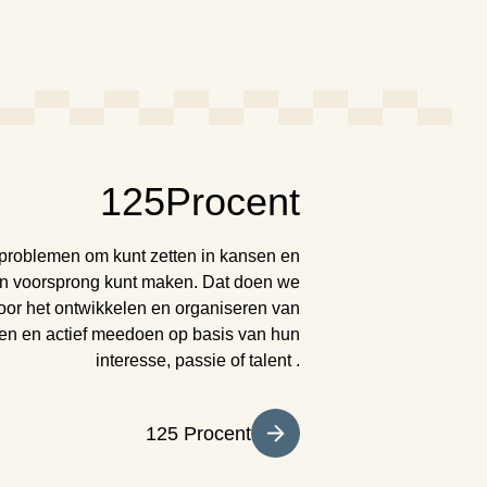
125Procent
 problemen om kunt zetten in kansen en
een voorsprong kunt maken. Dat doen we
oor het ontwikkelen en organiseren van
sen en actief meedoen op basis van hun
interesse, passie of talent .
(opent
125 Procent
in
nieuw