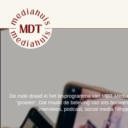
De rode draad in het lesprogramma van MDT Mediahui
‘groeien’. Dat maakt de beleving van iets bouwen
interviews, podcast, social media filmp