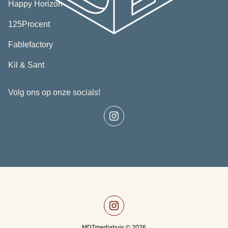
(opent
Happy Horizon
in
(opent
nieuw
125Procent
in
tabblad)
nieuw
(opent
Fablefactory
tabblad)
in
(opent
nieuw
Kil & Sant
in
tabblad)
nieuw
Volg ons op onze socials!
tabblad)
MDTmediahuis © 2026